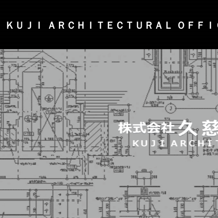
ＫＵＪＩ ＡＲＣＨＩＴＥＣＴＵＲＡＬ ＯＦＦＩ